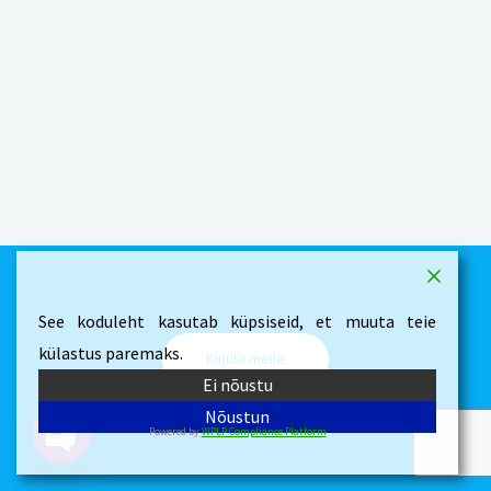
See koduleht kasutab küpsiseid, et muuta teie
külastus paremaks.
Kirjuta meile
Ei nõustu
Nõustun
Powered by
WPLP Compliance Platform
Open chaty