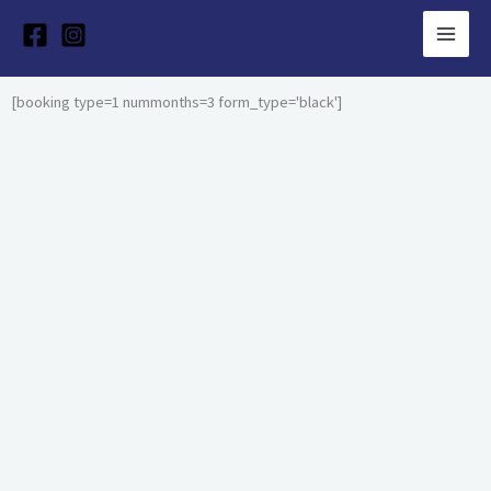
Skip
to
content
[booking type=1 nummonths=3 form_type='black']